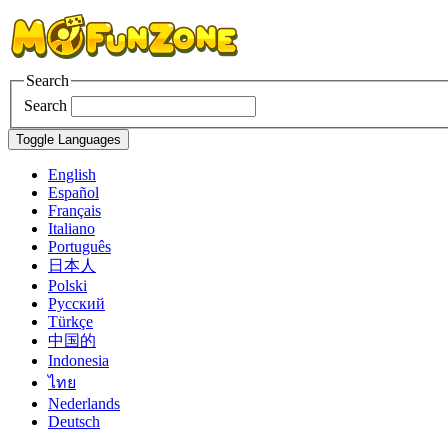
Search
Search
Toggle Languages
English
Español
Français
Italiano
Português
日本人
Polski
Pусский
Türkçe
中国的
Indonesia
ไทย
Nederlands
Deutsch