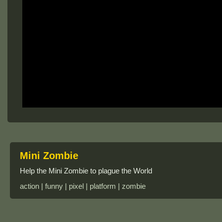
Mini Zombie
Help the Mini Zombie to plague the World
action | funny | pixel | platform | zombie